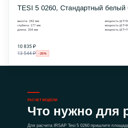
TESI 5 0260, Стандартный белый G 
высота:
262
мм
мощность (ΔT=5
глубина:
177
мм
мощность (ΔT=6
длина:
204
мм
мощность (ΔT=7
10 835 ₽
13 544 ₽
-20%
РАСЧЕТ МОДЕЛИ
Что нужно для 
Для расчета IRSAP Tesi 5 0260 пришлите площадь