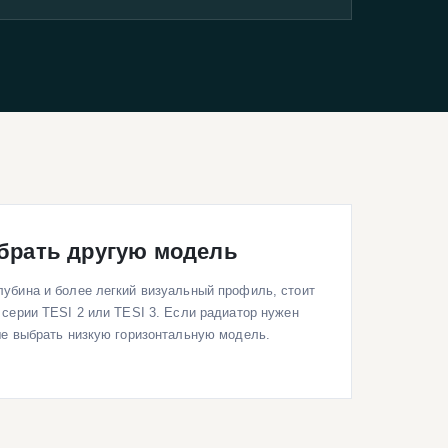
брать другую модель
убина и более легкий визуальный профиль, стоит
 серии TESI 2 или TESI 3. Если радиатор нужен
ше выбрать низкую горизонтальную модель.