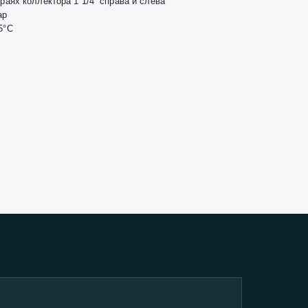
раях коллектора 1 1/4” справа и слева
ар
5°C