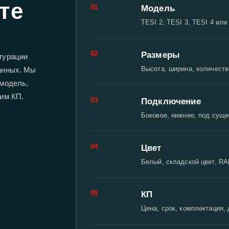
те
01
Модель
TESI 2, TESI 3, TESI 4 или
02
Размеры
гурации
Высота, ширина, количеств
данных. Мы
 модель,
вим КП.
03
Подключение
Боковое, нижнее, под сущ
04
Цвет
Белый, складской цвет, RA
05
КП
Цена, срок, комплектация,