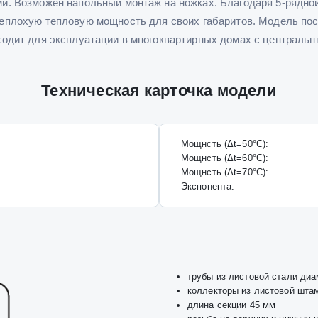
и. Возможен напольный монтаж на ножках. Благодаря 5-рядно
неплохую тепловую мощность для своих габаритов. Модель пос
ходит для эксплуатации в многоквартирных домах с централь
Техническая карточка модели
Мощнсть (Δt=50°C):
Мощнсть (Δt=60°C):
Мощнсть (Δt=70°C):
Экспонента:
трубы из листовой стали ди
коллекторы из листовой шта
длина секции 45 мм