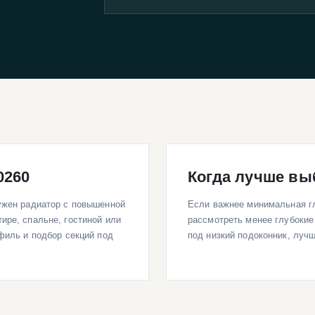
0260
Когда лучше вы
нужен радиатор с повышенной
Если важнее минимальная гл
ире, спальне, гостиной или
рассмотреть менее глубокие
офиль и подбор секций под
под низкий подоконник, луч