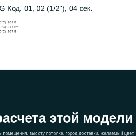
Код. 01, 02 (1/2"), 04 сек.
0°C):
169
Вт
0°C):
217
Вт
0°C):
267
Вт
расчета этой модели
 помещения, высоту потолка, город доставки, желаемый цвет,