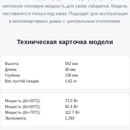
неплохую тепловую мощность для своих габаритов. Модель
поставялется только под заказ. Подходит для эксплуатации
в многоквартирных домах с центральным отоплением.
Техническая карточка модели
Высота:
552
мм
Длина:
45
мм
Глубина:
139
мм
Вес пустой секции:
1.62
кг
Мощнсть (Δt=50°C):
73.0
Вт
Мощнсть (Δt=60°C):
92.4
Вт
Мощнсть (Δt=70°C):
112.7
Вт
Экспонента:
1.293