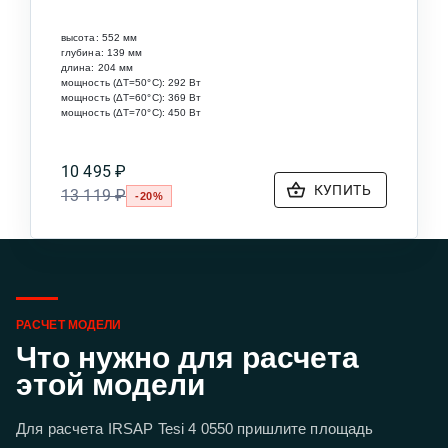
высота:
552
мм
глубина:
139
мм
длина:
204
мм
мощность (ΔT=50°C):
292
Вт
мощность (ΔT=60°C):
369
Вт
мощность (ΔT=70°C):
450
Вт
10 495 ₽
КУПИТЬ
13 119 ₽
-20%
РАСЧЕТ МОДЕЛИ
Что нужно для расчета
этой модели
Для расчета IRSAP Tesi 4 0550 пришлите площадь